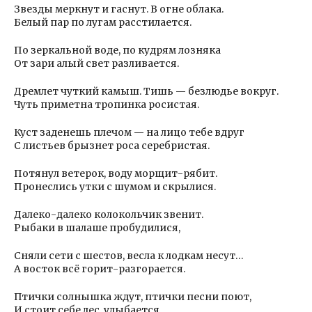
Звезды меркнут и гаснут. В огне облака.
Белый пар по лугам расстилается.
По зеркальной воде, по кудрям лозняка
От зари алый свет разливается.
Дремлет чуткий камыш. Тишь — безлюдье вокруг.
Чуть приметна тропинка росистая.
Куст заденешь плечом — на лицо тебе вдруг
С листьев брызнет роса серебристая.
Потянул ветерок, воду морщит-рябит.
Пронеслись утки с шумом и скрылися.
Далеко-далеко колокольчик звенит.
Рыбаки в шалаше пробудилися,
Сняли сети с шестов, весла к лодкам несут…
А восток всё горит-разгорается.
Птички солнышка ждут, птички песни поют,
И стоит себе лес, улыбается.