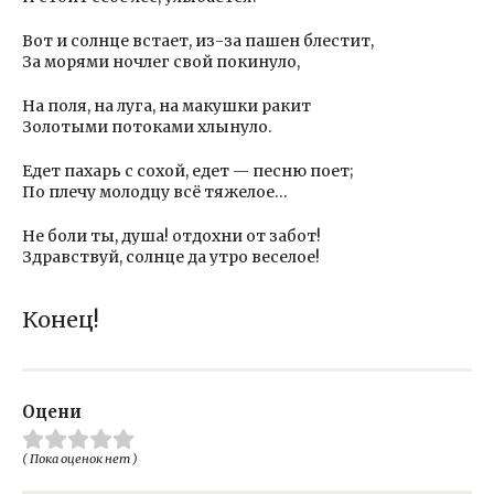
Вот и солнце встает, из-за пашен блестит,
За морями ночлег свой покинуло,
На поля, на луга, на макушки ракит
Золотыми потоками хлынуло.
Едет пахарь с сохой, едет — песню поет;
По плечу молодцу всё тяжелое…
Не боли ты, душа! отдохни от забот!
Здравствуй, солнце да утро веселое!
Конец!
Оцени
( Пока оценок нет )